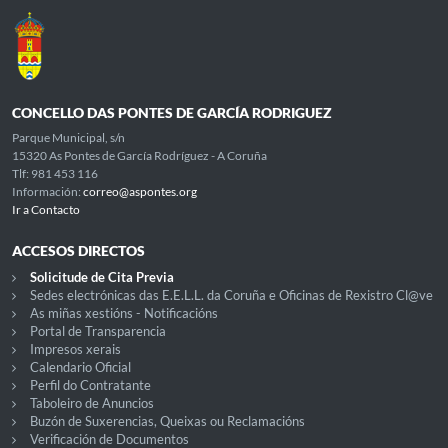
CONCELLO DAS PONTES DE GARCÍA RODRIGUEZ
Parque Municipal, s/n
15320 As Pontes de García Rodríguez - A Coruña
Tlf: 981 453 116
Información:
correo@aspontes.org
Ir a Contacto
ACCESOS DIRECTOS
Solicitude de Cita Previa
Sedes electrónicas das E.E.L.L. da Coruña e Oficinas de Rexistro Cl@ve
As miñas xestións - Notificacións
Portal de Transparencia
Impresos xerais
Calendario Oficial
Perfil do Contratante
Taboleiro de Anuncios
Buzón de Suxerencias, Queixas ou Reclamacións
Verificación de Documentos