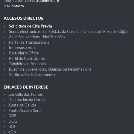
Información:
correo@aspontes.org
Ir a Contacto
ACCESOS DIRECTOS
Solicitude de Cita Previa
Sedes electrónicas das E.E.L.L. da Coruña e Oficinas de Rexistro Cl@ve
As miñas xestións - Notificacións
Portal de Transparencia
Impresos xerais
Calendario Oficial
Perfil do Contratante
Taboleiro de Anuncios
Buzón de Suxerencias, Queixas ou Reclamacións
Verificación de Documentos
ENLACES DE INTERESE
Concello das Pontes
Deputación da Coruña
Xunta de Galicia
Punto Acceso Xeral
BOP
DOG
BOE
eDNI