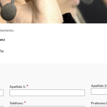
untamiento.
uez
uña
*
Apellido 2
Apellido 1:
*
Teléfono:
Preferenci