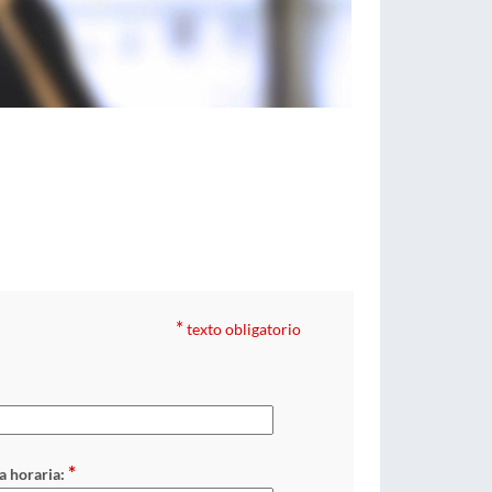
*
texto obligatorio
:
*
a horaria: