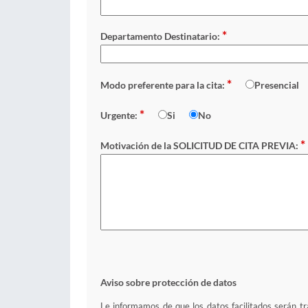
*
Departamento Destinatario:
*
Modo preferente para la cita:
Presencial
*
Urgente:
Si
No
*
Motivación de la SOLICITUD DE CITA PREVIA:
Aviso sobre protección de datos
Le informamos de que los datos facilitados serán tra