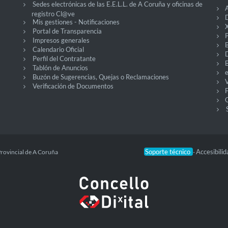
Sedes electrónicas de las E.E.L.L. de A Coruña y oficinas de
A
registro Cl@ve
D
Mis gestiones - Notificaciones
X
Portal de Transparencia
P
Impresos generales
Calendario Oficial
Perfil del Contratante
Tablón de Anuncios
Buzón de Sugerencias, Quejas o Reclamaciones
V
Verificación de Documentos
O
Soporte técnico
Accesibili
Provincial de A Coruña
-