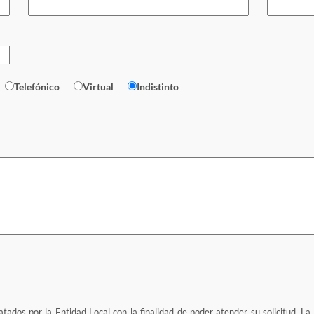
Telefónico
Virtual
Indistinto
tados por la Entidad Local con la finalidad de poder atender su solicitud. La