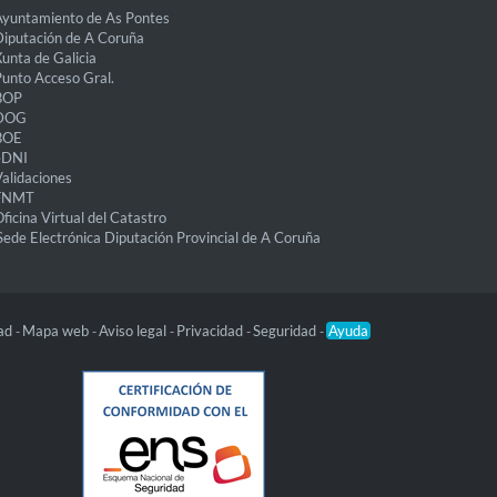
yuntamiento de As Pontes
iputación de A Coruña
unta de Galicia
unto Acceso Gral.
BOP
DOG
BOE
eDNI
alidaciones
FNMT
ficina Virtual del Catastro
Sede Electrónica Diputación Provincial de A Coruña
dad
Mapa web
Aviso legal
Privacidad
Seguridad
Ayuda
-
-
-
-
-