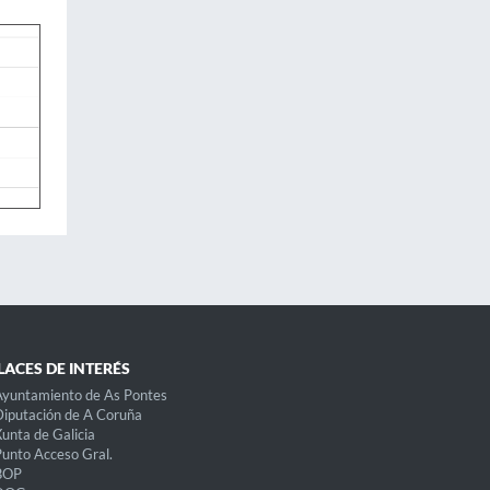
LACES DE INTERÉS
yuntamiento de As Pontes
iputación de A Coruña
unta de Galicia
unto Acceso Gral.
BOP