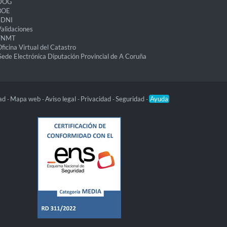
DOG
BOE
eDNI
alidaciones
FNMT
ficina Virtual del Catastro
Sede Electrónica Diputación Provincial de A Coruña
dad
Mapa web
Aviso legal
Privacidad
Seguridad
Ayuda
-
-
-
-
-