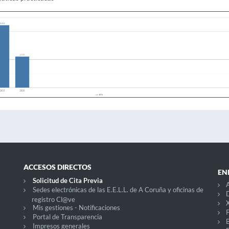
ACCESOS DIRECTOS
EN
Solicitud de Cita Previa
A
Sedes electrónicas de las E.E.L.L. de A Coruña y oficinas de
D
registro Cl@ve
X
Mis gestiones - Notificaciones
P
Portal de Transparencia
Impresos generales